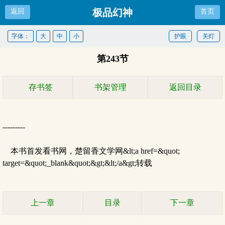
极品幻神
返回
首页
字体：
大
中
小
护眼
关灯
第243节
存书签
书架管理
返回目录
---------
本书首发看书网，楚留香文学网&lt;a href=&quot;
target=&quot;_blank&quot;&gt;&lt;/a&gt;转载
上一章
目录
下一章