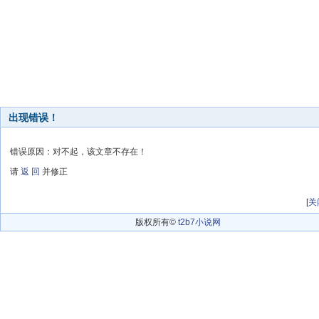
出现错误！
错误原因：对不起，该文章不存在！
请
返 回
并修正
[
关
版权所有©
t2b7小说网