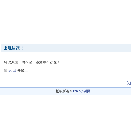
出现错误！
错误原因：对不起，该文章不存在！
请
返 回
并修正
[
关
版权所有©
t2b7小说网