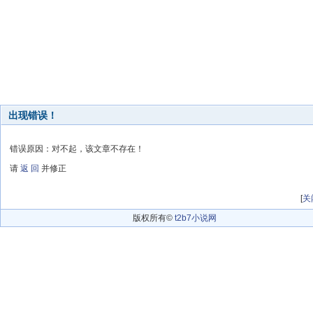
出现错误！
错误原因：对不起，该文章不存在！
请
返 回
并修正
[
关
版权所有©
t2b7小说网