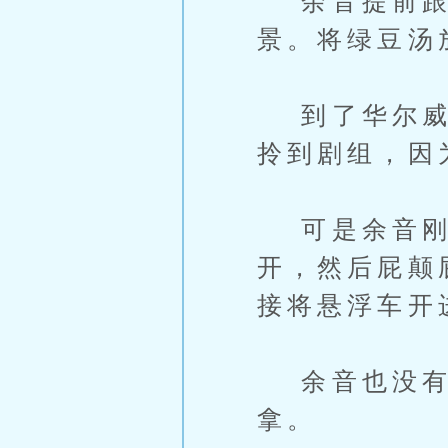
余音提前跟荣
景。将绿豆汤
到了华尔威大
拎到剧组，因
可是余音刚下
开，然后屁颠
接将悬浮车开
余音也没有
拿。