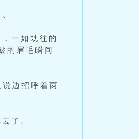
学。
，一如既往的
皱的眉毛瞬间
边说边招呼着两
地去了。