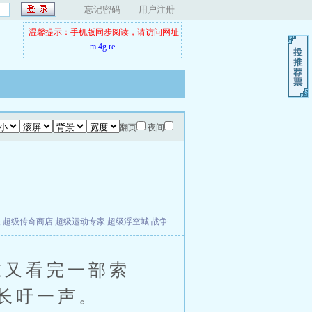
忘记密码
用户注册
温馨提示：手机版同步阅读，请访问网址
m.4g.re
翻页
夜间
夫
超级传奇商店
超级运动专家
超级浮空城
战争天堂
混元道纪
教练万岁
都市全能巨星
又看完一部索
长吁一声。