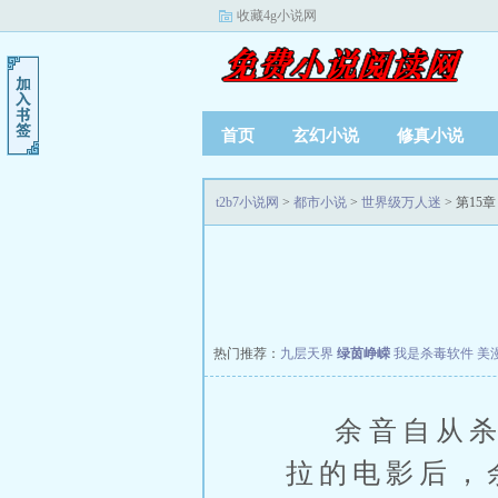
收藏4g小说网
首页
玄幻小说
修真小说
t2b7小说网
>
都市小说
>
世界级万人迷
> 第15章
热门推荐：
九层天界
绿茵峥嵘
我是杀毒软件
美
余音自从杀青
拉的电影后，