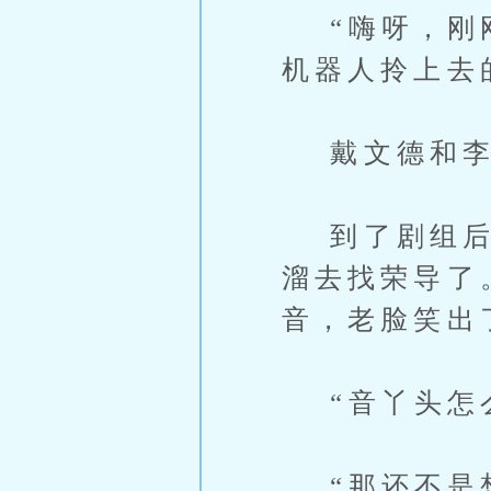
“嗨呀，刚刚
机器人拎上去
戴文德和李
到了剧组后，
溜去找荣导了
音，老脸笑出
“音丫头怎么
“那还不是想