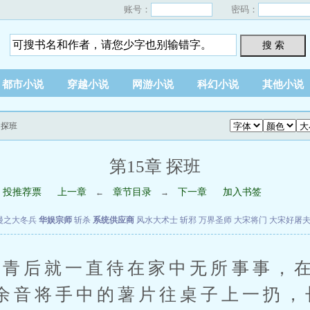
账号：
密码：
搜 索
都市小说
穿越小说
网游小说
科幻小说
其他小说
 探班
第15章 探班
投推荐票
上一章
章节目录
下一章
加入书签
←
→
漫之大冬兵
华娱宗师
斩杀
系统供应商
风水大术士
斩邪
万界圣师
大宋将门
大宋好屠
后就一直待在家中无所事事，在
余音将手中的薯片往桌子上一扔，