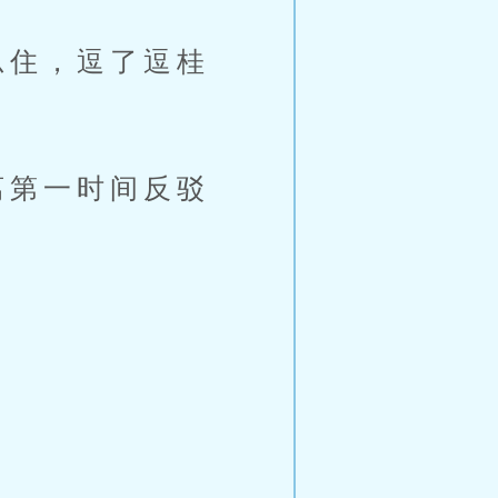
忍住，逗了逗桂
离第一时间反驳
。