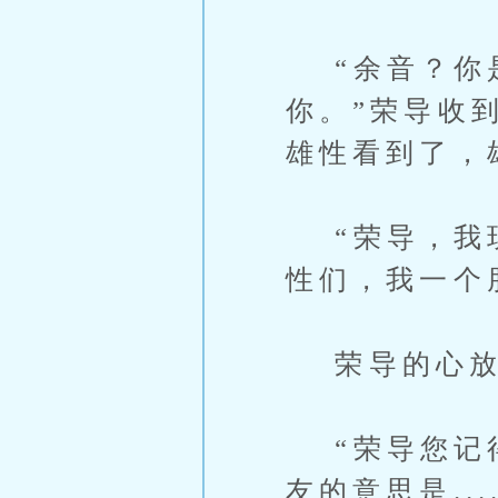
“余音？你是
你。”荣导收
雄性看到了，
“荣导，我现
性们，我一个
荣导的心放到
“荣导您记得
友的意思是..