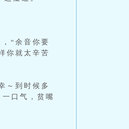
，“余音你要
样你就太辛苦
幸～到时候多
了一口气，贫嘴