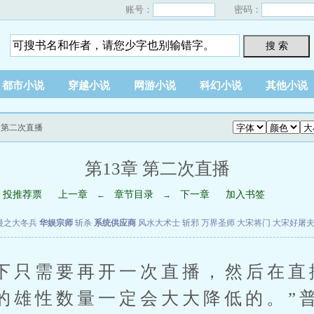
账号：
密码：
搜 索
都市小说
穿越小说
网游小说
科幻小说
其他小说
章 第二次直播
第13章 第二次直播
投推荐票
上一章
章节目录
下一章
加入书签
←
→
漫之大冬兵
华娱宗师
斩杀
系统供应商
风水大术士
斩邪
万界圣师
大宋将门
大宋好屠
只需要再开一次直播，然后在直
的雄性数量一定会大大降低的。”