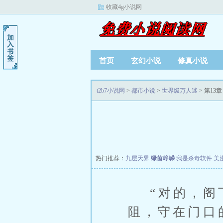
收藏4g小说网
首页
玄幻小说
修真小说
t2b7小说网
>
都市小说
>
世界级万人迷
> 第13
热门推荐：
九层天界
绿茵峥嵘
我是杀毒软件
美
“对的，阁下
阻，守在门口