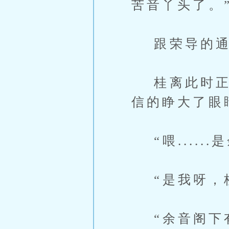
苦音丫头了。
跟荣导的通
桂离此时正在
信的睁大了眼
“喂.....
“是我呀，
“余音阁下有