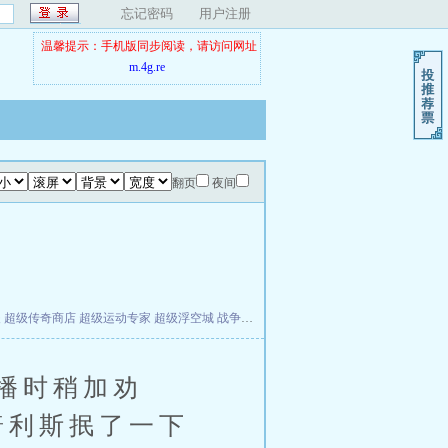
忘记密码
用户注册
温馨提示：手机版同步阅读，请访问网址
m.4g.re
翻页
夜间
夫
超级传奇商店
超级运动专家
超级浮空城
战争天堂
混元道纪
教练万岁
都市全能巨星
播时稍加劝
普利斯抿了一下