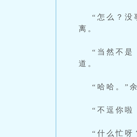
“怎么？没事
离。
“当然不是！
道。
“哈哈。”余
“不逗你啦，
“什么忙呀？