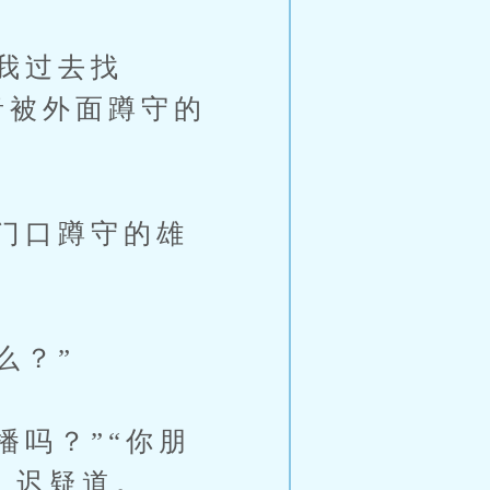
我过去找
音被外面蹲守的
门口蹲守的雄
么？”
吗？”“你朋
刻，迟疑道。