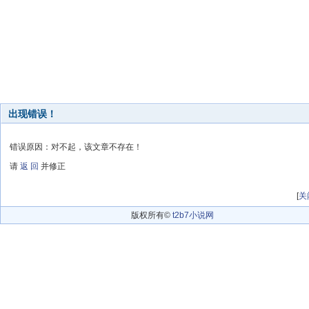
出现错误！
错误原因：对不起，该文章不存在！
请
返 回
并修正
[
关
版权所有©
t2b7小说网