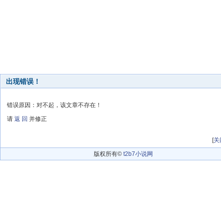
出现错误！
错误原因：对不起，该文章不存在！
请
返 回
并修正
[
关
版权所有©
t2b7小说网