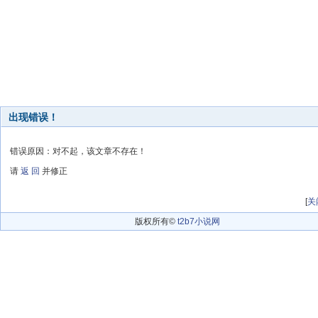
出现错误！
错误原因：对不起，该文章不存在！
请
返 回
并修正
[
关
版权所有©
t2b7小说网